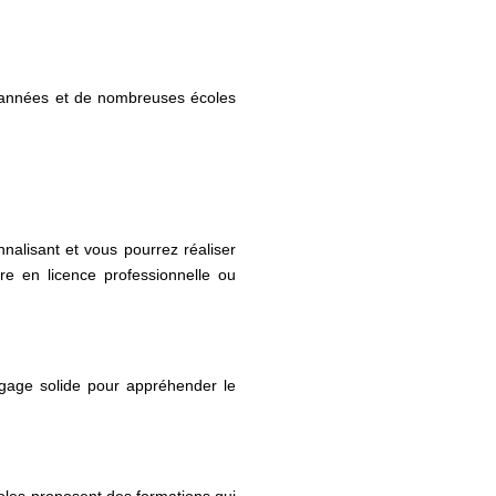
 années et de nombreuses écoles
nalisant et vous pourrez réaliser
re en licence professionnelle ou
 bagage solide pour appréhender le
coles proposent des formations qui