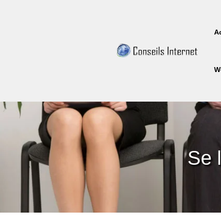
A
W
Se 