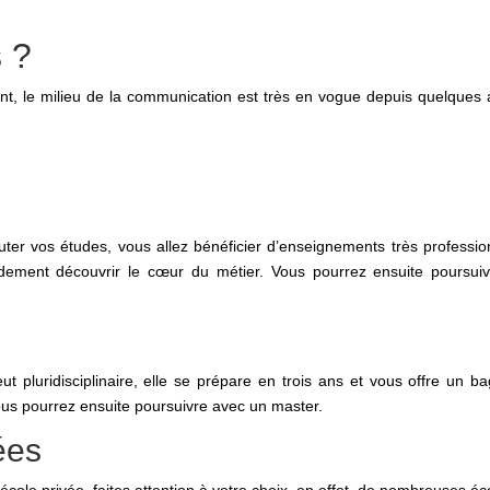
 ?
t, le milieu de la communication est très en vogue depuis quelques
er vos études, vous allez bénéficier d’enseignements très profession
dement découvrir le cœur du métier. Vous pourrez ensuite poursuiv
eut pluridisciplinaire, elle se prépare en trois ans et vous offre un
us pourrez ensuite poursuivre avec un master.
ées
école privée, faites attention à votre choix, en effet, de nombreuses é