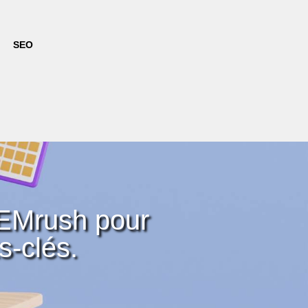
SEO
 SEMrush pour
s-clés.