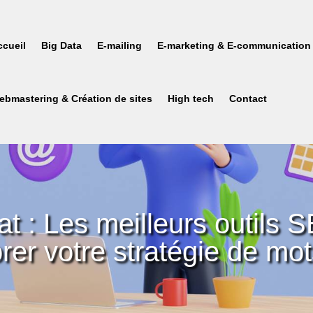
ccueil
Big Data
E-mailing
E-marketing & E-communication
ebmastering & Création de sites
High tech
Contact
t : Les meilleurs outils
rer votre stratégie de mot