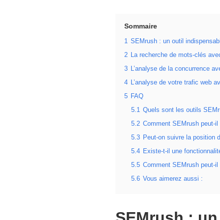
Sommaire
1
SEMrush : un outil indispensabl
2
La recherche de mots-clés ave
3
L’analyse de la concurrence a
4
L’analyse de votre trafic web a
5
FAQ
5.1
Quels sont les outils SEMr
5.2
Comment SEMrush peut-il ai
5.3
Peut-on suivre la positio
5.4
Existe-t-il une fonctionnal
5.5
Comment SEMrush peut-il ai
5.6
Vous aimerez aussi :
SEMrush : un 