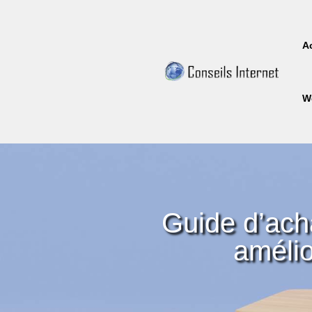
A
W
Guide d’acha
amélio