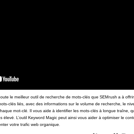
oute le meilleur outil de recherche de mots-clés que SEMrush a à offri
e mots-clés liés, avec des informations sur le volume de recherche, le 
chaque mot-clé. Il vous aide à identifier les mots-clés à longue traîne, 
us élevé. L’outil Keyword Magic peut ainsi vous aider à optimiser le con
ter votre trafic web organique.