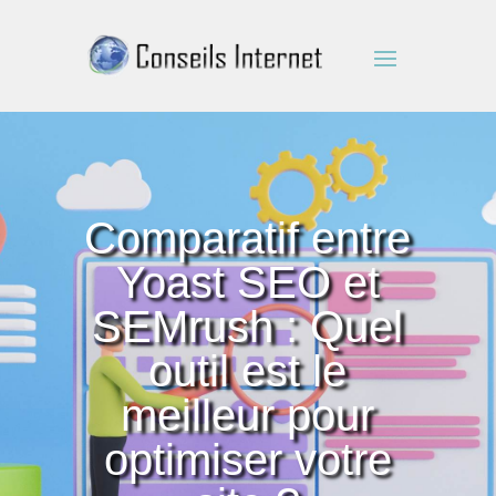
Comparatif entre
Yoast SEO et
SEMrush : Quel
outil est le
meilleur pour
optimiser votre