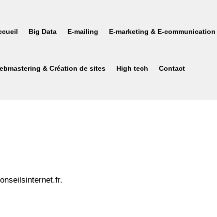
ccueil
Big Data
E-mailing
E-marketing & E-communication
ebmastering & Création de sites
High tech
Contact
onseilsinternet.fr.