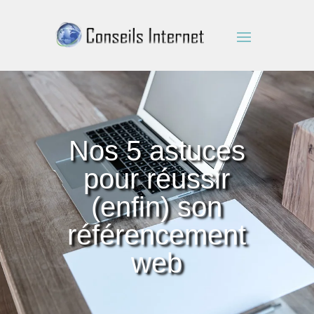
Nos 5 astuces
pour réussir
(enfin) son
référencement
web