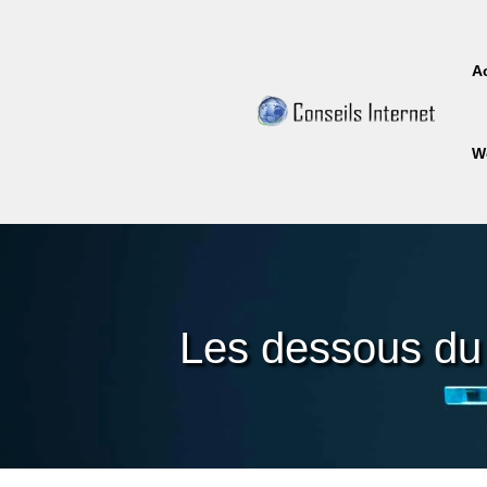
A
W
Les dessous du 