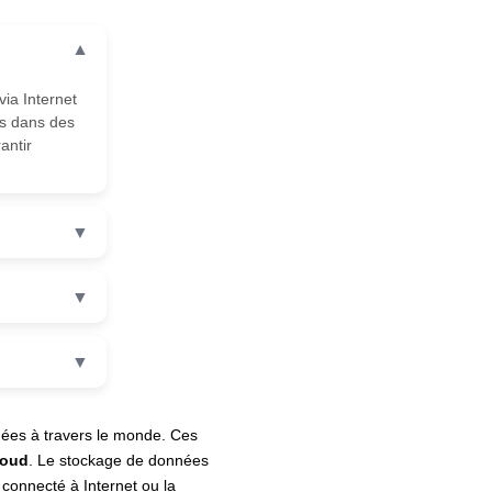
▼
ia Internet
és dans des
antir
▼
▼
▼
nées à travers le monde. Ces
loud
. Le stockage de données
connecté à Internet ou la