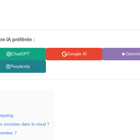
re IA préférée :
ChatGPT
Google AI
Gemini
Perplexity
mputing
s stockées dans le cloud ?
données ?